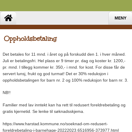
MENY
Oppholdsbetaling
Det betales for 11 mnd. i året og på forskudd den 1. i hver måned.
Juli er betalingsfri. Hel plass er 9 timer pr. dag og koster kr. 1200,-
pr. mnd. I tillegg kommer kr. 350,- i mnd. for kost. For disse får de
servert lunsj, frukt og god turmat! Det er 30% reduksjon i
oppholdsbetalingen for barn nr. 2 og 100% reduksjon for barn nr. 3.
NB!!
Familier med lav inntekt kan ha rett til redusert foreldrebetaling og
gratis kjernetid. Se lenke til søknadsskjema.
https://www.harstad.kommune.no/soeknad-om-redusert-
foreldrebetaling-i-barnehage-20222023.6516956-373977.html